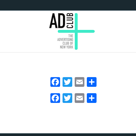
F
T
E
S
ac
w
m
h
F
T
E
S
e
itt
ai
ar
ac
w
m
h
b
er
l
e
e
itt
ai
ar
o
b
er
l
e
o